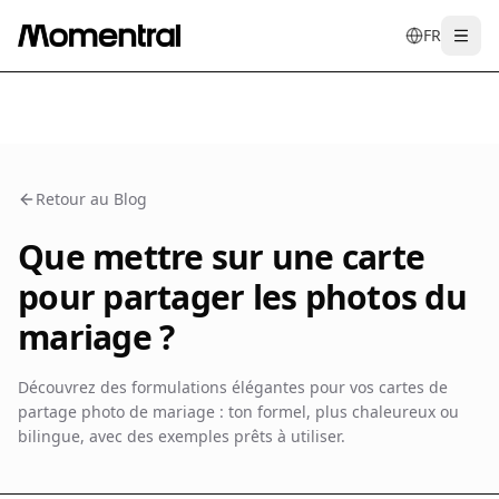
FR
Togg
en
tr
de
es
it
f
Retour au Blog
Que mettre sur une carte
pour partager les photos du
mariage ?
Découvrez des formulations élégantes pour vos cartes de
partage photo de mariage : ton formel, plus chaleureux ou
bilingue, avec des exemples prêts à utiliser.