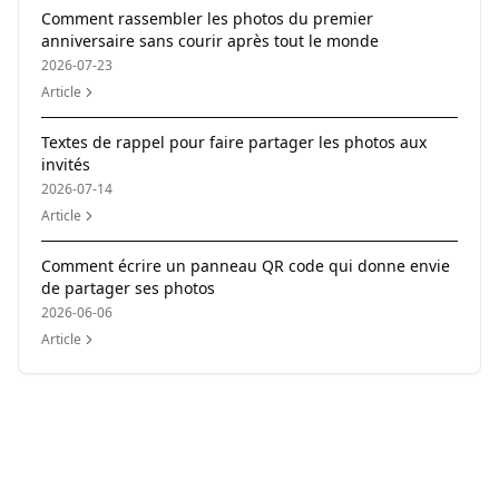
Comment rassembler les photos du premier
anniversaire sans courir après tout le monde
2026-07-23
Article
Textes de rappel pour faire partager les photos aux
invités
2026-07-14
Article
Comment écrire un panneau QR code qui donne envie
de partager ses photos
2026-06-06
Article
Author
Momentral Editorial Team
Reviewed by
Momentral Product Team
Published