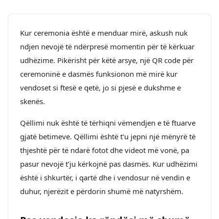
Kur ceremonia është e menduar mirë, askush nuk
ndjen nevojë të ndërpresë momentin për të kërkuar
udhëzime. Pikërisht për këtë arsye, një QR code për
ceremoninë e dasmës funksionon më mirë kur
vendoset si ftesë e qetë, jo si pjesë e dukshme e
skenës.
Qëllimi nuk është të tërhiqni vëmendjen e të ftuarve
gjatë betimeve. Qëllimi është t’u jepni një mënyrë të
thjeshtë për të ndarë fotot dhe videot më vonë, pa
pasur nevojë t’ju kërkojnë pas dasmës. Kur udhëzimi
është i shkurtër, i qartë dhe i vendosur në vendin e
duhur, njerëzit e përdorin shumë më natyrshëm.