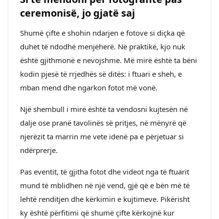
ceremonisë, jo gjatë saj
Shumë çifte e shohin ndarjen e fotove si diçka që
duhet të ndodhë menjëherë. Në praktikë, kjo nuk
është gjithmonë e nevojshme. Më mirë është ta bëni
kodin pjesë të rrjedhës së ditës: i ftuari e sheh, e
mban mend dhe ngarkon fotot më vonë.
Një shembull i mirë është ta vendosni kujtesën në
dalje ose pranë tavolinës së pritjes, në mënyrë që
njerëzit ta marrin me vete idenë pa e përjetuar si
ndërprerje.
Pas eventit, të gjitha fotot dhe videot nga të ftuarit
mund të mblidhen në një vend, gjë që e bën më të
lehtë renditjen dhe kërkimin e kujtimeve. Pikërisht
ky është përfitimi që shumë çifte kërkojnë kur