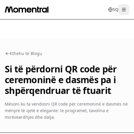
SQ
Togg
en
tr
de
es
it
f
Kthehu te Blogu
Si të përdorni QR code për
ceremoninë e dasmës pa i
shpërqendruar të ftuarit
Mësoni ku ta vendosni QR code për ceremoninë e dasmës në
mënyrë të qetë e elegante: te programet, tavolina e
mirëseardhjes dhe dalja.