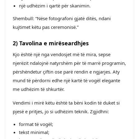
një udhëzim i qartë për skanimin.
Shembull: “Nëse fotografoni gjatë ditës, ndani
kujtimet këtu pas ceremonisë.”
2) Tavolina e mirëseardhjes
Kjo është një nga vendosjet më të mira, sepse
njerëzit ndalojnë natyrshëm për të marrë programin,
përshëndetur çiftin ose parë rendin e ngjarjes. Aty
mund të përdorni edhe një kartë të vogël elegante
me udhëzim të shkurtër.
Vendimi i mirë këtu është ta bëni kodin të duket si
pjesë e pritjes, jo si udhëzim teknik. Zgjidhni:
format të vogël;
tekst minimal;