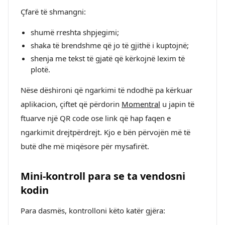
Çfarë të shmangni:
shumë rreshta shpjegimi;
shaka të brendshme që jo të gjithë i kuptojnë;
shenja me tekst të gjatë që kërkojnë lexim të
plotë.
Nëse dëshironi që ngarkimi të ndodhë pa kërkuar
aplikacion, çiftet që përdorin
Momentral
u japin të
ftuarve një QR code ose link që hap faqen e
ngarkimit drejtpërdrejt. Kjo e bën përvojën më të
butë dhe më miqësore për mysafirët.
Mini-kontroll para se ta vendosni
kodin
Para dasmës, kontrolloni këto katër gjëra: