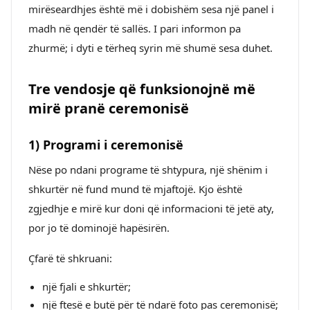
mirëseardhjes është më i dobishëm sesa një panel i
madh në qendër të sallës. I pari informon pa
zhurmë; i dyti e tërheq syrin më shumë sesa duhet.
Tre vendosje që funksionojnë më
mirë pranë ceremonisë
1) Programi i ceremonisë
Nëse po ndani programe të shtypura, një shënim i
shkurtër në fund mund të mjaftojë. Kjo është
zgjedhje e mirë kur doni që informacioni të jetë aty,
por jo të dominojë hapësirën.
Çfarë të shkruani:
një fjali e shkurtër;
një ftesë e butë për të ndarë foto pas ceremonisë;