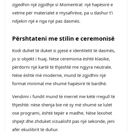
zgjedhin një zgjidhje si Momentral: një hapësirë e
vetme për materialet e mysafirëve, pa u dashur t’i
ndjekin një e nga një pas dasmës.
Përshtateni me stilin e ceremonisë
Kodi duhet të duket si pjesë e identitetit të dasmës,
jo si objekt i huaj. Nëse ceremonia është klasike,
përdorni një kartë të thjeshtë me ngjyra neutrale.
Nëse është më moderne, mund të zgjidhni një
format minimal me shumë hapësirë të bardhë.
Vendimi i fundit mund të merret me këtë rregull të
thjeshtë: nëse shenja bie në sy më shumë se lulet
ose programi, është tepër e madhe. Nëse lexohet
shpejt dhe zhduket vizualisht pas një sekonde, jeni
afër ekuilibrit të duhur.