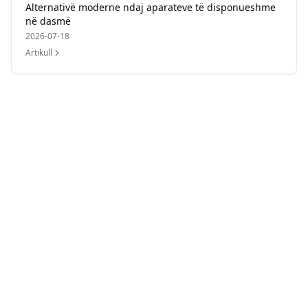
Alternativë moderne ndaj aparateve të disponueshme
në dasmë
2026-07-18
Artikull
Author
Momentral Editorial Team
Reviewed by
Momentral Product Team
Published
30 qershor 2026
Last updated
09 gusht 2026
Reading time
4
min
Category
Wedding Photo Sharing