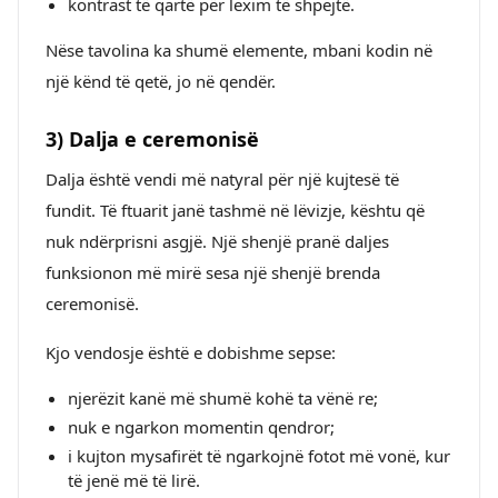
kontrast të qartë për lexim të shpejtë.
Nëse tavolina ka shumë elemente, mbani kodin në
një kënd të qetë, jo në qendër.
3) Dalja e ceremonisë
Dalja është vendi më natyral për një kujtesë të
fundit. Të ftuarit janë tashmë në lëvizje, kështu që
nuk ndërprisni asgjë. Një shenjë pranë daljes
funksionon më mirë sesa një shenjë brenda
ceremonisë.
Kjo vendosje është e dobishme sepse:
njerëzit kanë më shumë kohë ta vënë re;
nuk e ngarkon momentin qendror;
i kujton mysafirët të ngarkojnë fotot më vonë, kur
të jenë më të lirë.