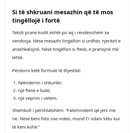
Si të shkruani mesazhin që të mos
tingëllojë i fortë
Teksti pranë kodit është po aq i rëndësishëm sa
vendosja. Nëse mesazhi tingëllon si urdhër, njerëzit e
anashkalojnë. Nëse tingëllon si ftesë, e pranojnë më
lehtë.
Përdorni këtë formulë të thjeshtë:
falënderim i shkurtër;
një ftesë e butë;
një veprim i vetëm.
Shembull i përshtatshëm: “Faleminderit që jeni me
ne. Nëse bëni foto ose video, mund t’i ndani këtu kur
të keni kohë.”