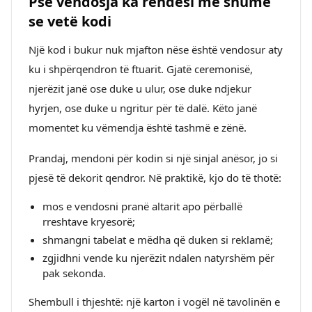
Pse vendosja ka rëndësi më shumë
se vetë kodi
Një kod i bukur nuk mjafton nëse është vendosur aty
ku i shpërqendron të ftuarit. Gjatë ceremonisë,
njerëzit janë ose duke u ulur, ose duke ndjekur
hyrjen, ose duke u ngritur për të dalë. Këto janë
momentet ku vëmendja është tashmë e zënë.
Prandaj, mendoni për kodin si një sinjal anësor, jo si
pjesë të dekorit qendror. Në praktikë, kjo do të thotë:
mos e vendosni pranë altarit apo përballë
rreshtave kryesorë;
shmangni tabelat e mëdha që duken si reklamë;
zgjidhni vende ku njerëzit ndalen natyrshëm për
pak sekonda.
Shembull i thjeshtë: një karton i vogël në tavolinën e