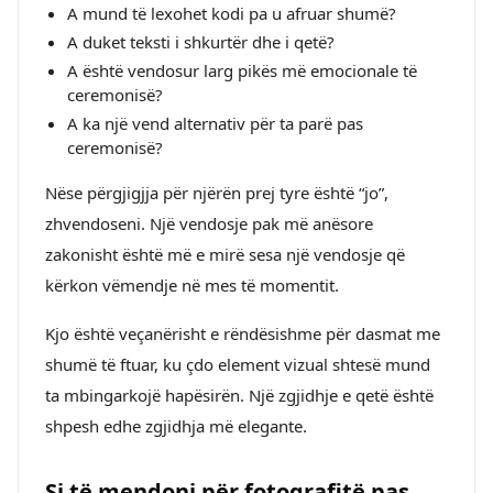
A mund të lexohet kodi pa u afruar shumë?
A duket teksti i shkurtër dhe i qetë?
A është vendosur larg pikës më emocionale të
ceremonisë?
A ka një vend alternativ për ta parë pas
ceremonisë?
Nëse përgjigjja për njërën prej tyre është “jo”,
zhvendoseni. Një vendosje pak më anësore
zakonisht është më e mirë sesa një vendosje që
kërkon vëmendje në mes të momentit.
Kjo është veçanërisht e rëndësishme për dasmat me
shumë të ftuar, ku çdo element vizual shtesë mund
ta mbingarkojë hapësirën. Një zgjidhje e qetë është
shpesh edhe zgjidhja më elegante.
Si të mendoni për fotografitë pas