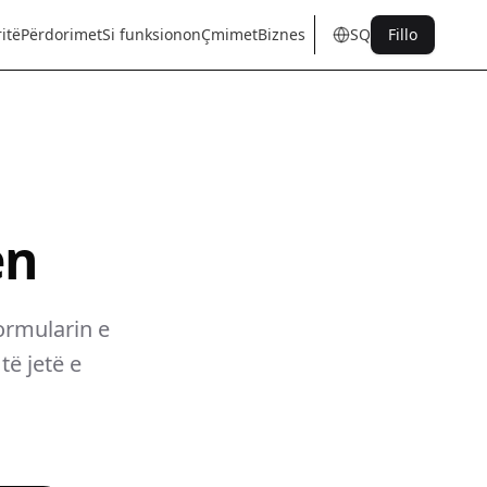
itë
Përdorimet
Si funksionon
Çmimet
Biznes
SQ
Fillo
en
tr
de
es
it
fr
pt
nl
sq
en
ormularin e
të jetë e