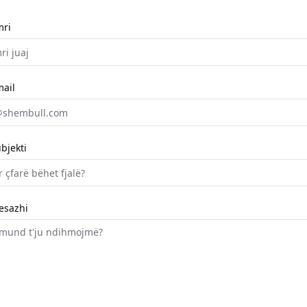
mri
ail
bjekti
esazhi