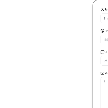
E
Em
Su
M