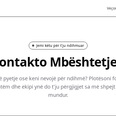
Veçor
Jemi këtu për t'ju ndihmuar
ontakto Mbështetj
ë pyetje ose keni nevojë për ndihmë? Plotësoni f
m dhe ekipi ynë do t'ju përgjigjet sa më shpejt 
mundur.