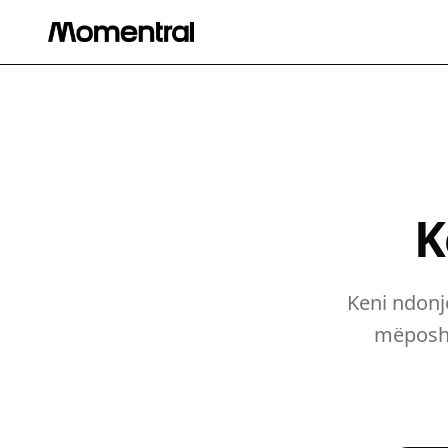
K
Keni ndonj
mëposhtë