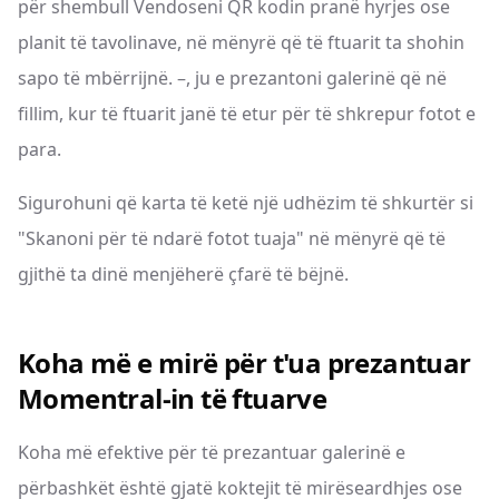
për shembull Vendoseni QR kodin pranë hyrjes ose
planit të tavolinave, në mënyrë që të ftuarit ta shohin
sapo të mbërrijnë. –, ju e prezantoni galerinë që në
fillim, kur të ftuarit janë të etur për të shkrepur fotot e
para.
Sigurohuni që karta të ketë një udhëzim të shkurtër si
"Skanoni për të ndarë fotot tuaja" në mënyrë që të
gjithë ta dinë menjëherë çfarë të bëjnë.
Koha më e mirë për t'ua prezantuar
Momentral-in të ftuarve
Koha më efektive për të prezantuar galerinë e
përbashkët është gjatë koktejit të mirëseardhjes ose