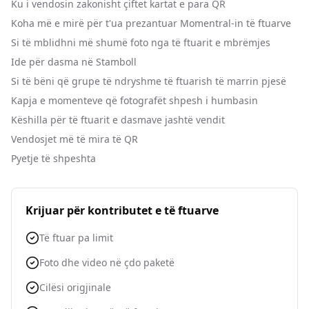
Ku i vendosin zakonisht çiftet kartat e para QR
Koha më e mirë për t'ua prezantuar Momentral-in të ftuarve
Si të mblidhni më shumë foto nga të ftuarit e mbrëmjes
Ide për dasma në Stamboll
Si të bëni që grupe të ndryshme të ftuarish të marrin pjesë
Kapja e momenteve që fotografët shpesh i humbasin
Këshilla për të ftuarit e dasmave jashtë vendit
Vendosjet më të mira të QR
Pyetje të shpeshta
Krijuar për kontributet e të ftuarve
Të ftuar pa limit
Foto dhe video në çdo paketë
Cilësi origjinale