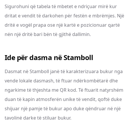
Sigurohuni që tabela të mbetet e ndriçuar mirë kur
dritat e vendit të darkohen për festën e mbrëmjes. Një
dritë e vogël prapa ose një kartë e pozicionuar qartë
nën një dritë bari bën të gjithë dallimin.
Ide për dasma në Stamboll
Dasmat në Stamboll janë të karakterizuara bukur nga
vende lokale dasmash, të ftuar ndërkombëtarë dhe
ngarkime të thjeshta me QR kod. Të ftuarit natyrshëm
duan të kapin atmosferën unike të vendit, qoftë duke
shijuar një pamje të bukur apo duke qëndruar në një
tavolinë darke të stiluar bukur.