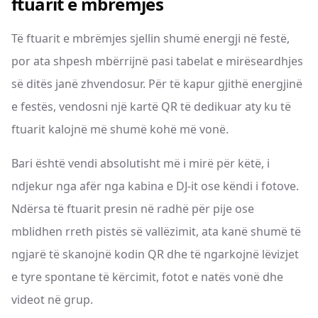
ftuarit e mbrëmjes
Të ftuarit e mbrëmjes sjellin shumë energji në festë,
por ata shpesh mbërrijnë pasi tabelat e mirëseardhjes
së ditës janë zhvendosur. Për të kapur gjithë energjinë
e festës, vendosni një kartë QR të dedikuar aty ku të
ftuarit kalojnë më shumë kohë më vonë.
Bari është vendi absolutisht më i mirë për këtë, i
ndjekur nga afër nga kabina e DJ-it ose këndi i fotove.
Ndërsa të ftuarit presin në radhë për pije ose
mblidhen rreth pistës së vallëzimit, ata kanë shumë të
ngjarë të skanojnë kodin QR dhe të ngarkojnë lëvizjet
e tyre spontane të kërcimit, fotot e natës vonë dhe
videot në grup.