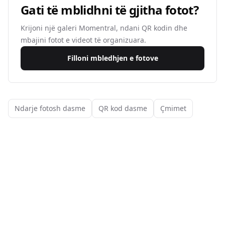
Gati të mblidhni të gjitha fotot?
Krijoni një galeri Momentral, ndani QR kodin dhe
mbajini fotot e videot të organizuara.
Filloni mbledhjen e fotove
Ndarje fotosh dasme
QR kod dasme
Çmimet