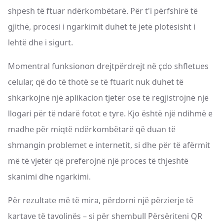
shpesh të ftuar ndërkombëtarë. Për t'i përfshirë të
gjithë, procesi i ngarkimit duhet të jetë plotësisht i
lehtë dhe i sigurt.
Momentral funksionon drejtpërdrejt në çdo shfletues
celular, që do të thotë se të ftuarit nuk duhet të
shkarkojnë një aplikacion tjetër ose të regjistrojnë një
llogari për të ndarë fotot e tyre. Kjo është një ndihmë e
madhe për miqtë ndërkombëtarë që duan të
shmangin problemet e internetit, si dhe për të afërmit
më të vjetër që preferojnë një proces të thjeshtë
skanimi dhe ngarkimi.
Për rezultate më të mira, përdorni një përzierje të
kartave të tavolinës – si për shembull Përsëriteni QR