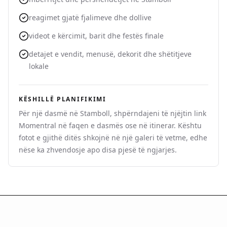
reagimet gjatë fjalimeve dhe dollive
videot e kërcimit, barit dhe festës finale
detajet e vendit, menusë, dekorit dhe shëtitjeve
lokale
KËSHILLË PLANIFIKIMI
Për një dasmë në Stamboll, shpërndajeni të njëjtin link
Momentral në faqen e dasmës ose në itinerar. Kështu
fotot e gjithë ditës shkojnë në një galeri të vetme, edhe
nëse ka zhvendosje apo disa pjesë të ngjarjes.