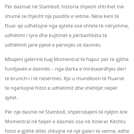
Për dasmat në Stamboll, historia shpesh shtrihet më
shumë se thjesht një pasdite e vetme. Nëse keni të
ftuar që udhëtojnë nga qytete ose shtete të ndryshme,
udhëtimi i tyre dhe kujtimet e përbashkëta të
udhëtimit janë pjesë e përvojës së dasmës.
Mbajeni galerinë tuaj Momentral të hapur për të gjithë
fundjavën e dasmës – nga darka e mirëseardhjes deri
te brunch-i i të nesërmes. Kjo u mundëson të ftuarve
të ngarkojnë fotot e udhëtimit dhe shëtitjet nëpër
qytet.
Për një dasmë në Stamboll, shpërndajeni të njëjtin link
Momentral në faqen e dasmës ose në itinerar. Kështu
fotot e gjithë ditës shkojnë në një galeri të vetme, edhe