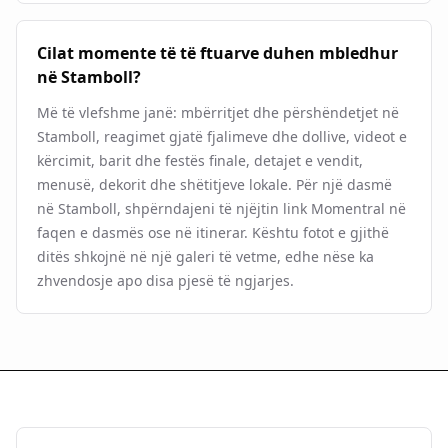
Cilat momente të të ftuarve duhen mbledhur
në Stamboll?
Më të vlefshme janë: mbërritjet dhe përshëndetjet në
Stamboll, reagimet gjatë fjalimeve dhe dollive, videot e
kërcimit, barit dhe festës finale, detajet e vendit,
menusë, dekorit dhe shëtitjeve lokale. Për një dasmë
në Stamboll, shpërndajeni të njëjtin link Momentral në
faqen e dasmës ose në itinerar. Kështu fotot e gjithë
ditës shkojnë në një galeri të vetme, edhe nëse ka
zhvendosje apo disa pjesë të ngjarjes.