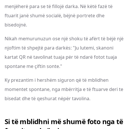
menjëherë para se të fillojë darka. Në këtë fazë të
ftuarit janë shumë socialë, bëjnë portrete dhe
bisedojnë.
Nikah memurunuzun ose një shoku të afërt të bëjë një
njoftim të shpejtë para darkës: "Ju lutemi, skanoni
kartat QR në tavolinat tuaja për të ndarë fotot tuaja
spontane me çiftin sonte."
Ky prezantim i hershëm siguron që të mblidhen
momentet spontane, nga mbërritja e të ftuarve deri te
bisedat dhe të qeshurat nëpër tavolina.
Si të mblidhni më shumë foto nga të