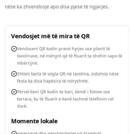
nëse ka zhvendosje apo disa pjesë të ngjarjes.
Vendosjet më të mira të QR
Vendoseni QR kodin pranë hyrjes ose planit të
tavolinave, në mënyrë që të ftuarit ta shohin sapo të
mbërrijnë.
Shtoni karta të vogla QR në tavolina, sidomos nëse
festa ka disa hapësira të ndryshme.
Përsëriteni QR kodin te bari, këndi i fotove ose
tarraca, ku të ftuarit e kanë tashmë telefonin në
dorë.
Momente lokale
mbërritjet dhe përshëndetjet në Stamboll