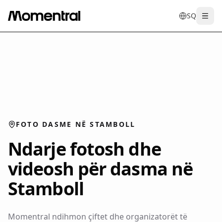
SQ
Togg
en
tr
de
es
it
f
FOTO DASME NË STAMBOLL
Ndarje fotosh dhe
videosh për dasma në
Stamboll
Momentral ndihmon çiftet dhe organizatorët të