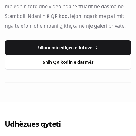
mbledhin foto dhe video nga të ftuarit në dasma në
Stamboll. Ndani një QR kod, lejoni ngarkime pa limit
nga telefoni dhe mbani gjithçka në një galeri private.
Filloni mbledhjen e fotove
Shih QR kodin e dasmës
Udhëzues qyteti