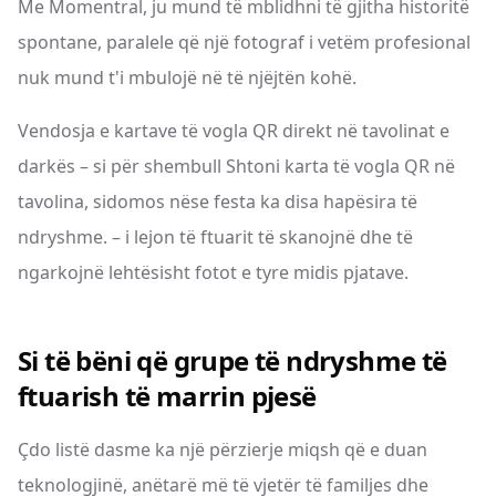
Me Momentral, ju mund të mblidhni të gjitha historitë
spontane, paralele që një fotograf i vetëm profesional
nuk mund t'i mbulojë në të njëjtën kohë.
Vendosja e kartave të vogla QR direkt në tavolinat e
darkës – si për shembull Shtoni karta të vogla QR në
tavolina, sidomos nëse festa ka disa hapësira të
ndryshme. – i lejon të ftuarit të skanojnë dhe të
ngarkojnë lehtësisht fotot e tyre midis pjatave.
Si të bëni që grupe të ndryshme të
ftuarish të marrin pjesë
Çdo listë dasme ka një përzierje miqsh që e duan
teknologjinë, anëtarë më të vjetër të familjes dhe