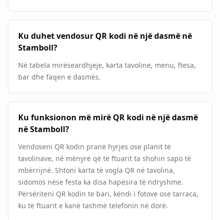
Ku duhet vendosur QR kodi në një dasmë në
Stamboll?
Në tabela mirëseardhjeje, karta tavoline, menu, ftesa,
bar dhe faqen e dasmës.
Ku funksionon më mirë QR kodi në një dasmë
në Stamboll?
Vendoseni QR kodin pranë hyrjes ose planit të
tavolinave, në mënyrë që të ftuarit ta shohin sapo të
mbërrijnë. Shtoni karta të vogla QR në tavolina,
sidomos nëse festa ka disa hapësira të ndryshme.
Përsëriteni QR kodin te bari, këndi i fotove ose tarraca,
ku të ftuarit e kanë tashmë telefonin në dorë.