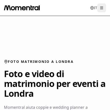
IT
Togg
en
tr
de
es
it
FOTO MATRIMONIO A LONDRA
Foto e video di
matrimonio per eventi a
Londra
Momentral aiuta coppie e wedding planner a