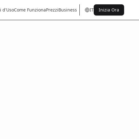
i d'Uso
Come Funziona
Prezzi
Business
IT
Inizia Ora
en
tr
de
es
it
fr
pt
nl
sq