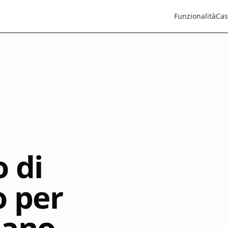
Funzionalità
Cas
o di
 per
lano