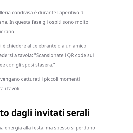
eria condivisa è durante l'aperitivo di
na. In questa fase gli ospiti sono molto
hierano.
i è chiedere al celebrante o a un amico
edersi a tavola: "Scansionate i QR code sui
ee con gli sposi stasera."
 vengano catturati i piccoli momenti
a i tavoli.
o dagli invitati serali
ma energia alla festa, ma spesso si perdono