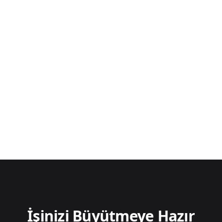
Kurumsal Etkinlik
Yüksek Marjlar
Parti Paketi
Ekstra Gelir
*Her etkinlikte işinizi büyütün.
İşinizi Büyütmeye Hazır