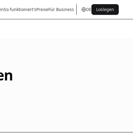
en
So funktioniert's
Preise
Für Business
DE
Loslegen
en
tr
de
es
it
fr
pt
nl
sq
en