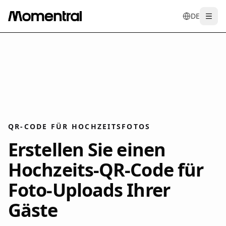
DE
Togg
en
tr
de
es
it
f
QR-CODE FÜR HOCHZEITSFOTOS
Erstellen Sie einen
Hochzeits-QR-Code für
Foto-Uploads Ihrer
Gäste