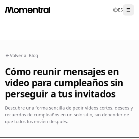
ES
Togg
en
tr
de
es
it
f
Volver al Blog
Cómo reunir mensajes en
video para cumpleaños sin
perseguir a tus invitados
Descubre una forma sencilla de pedir vídeos cortos, deseos y
recuerdos de cumpleaños en un solo sitio, sin depender de
que todos los envíen después.