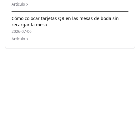
Artículo
Cómo colocar tarjetas QR en las mesas de boda sin
recargar la mesa
2026-07-06
Artículo
Author
Momentral Editorial Team
Reviewed by
Momentral Product Team
Published
21 de junio de 2026
Last updated
07 de agosto de 2026
Reading time
5
min
Category
Event Photo Sharing