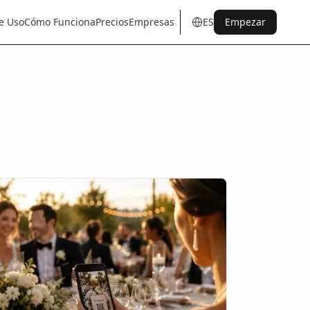
e Uso
Cómo Funciona
Precios
Empresas
ES
Empezar
en
tr
de
es
it
fr
pt
nl
sq