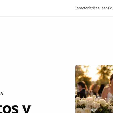
Características
Casos d
DA
tos y