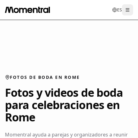
ES
Togg
en
tr
de
es
it
f
FOTOS DE BODA EN ROME
Fotos y videos de boda
para celebraciones en
Rome
Momentral ayuda a parejas y organizadores a reunir