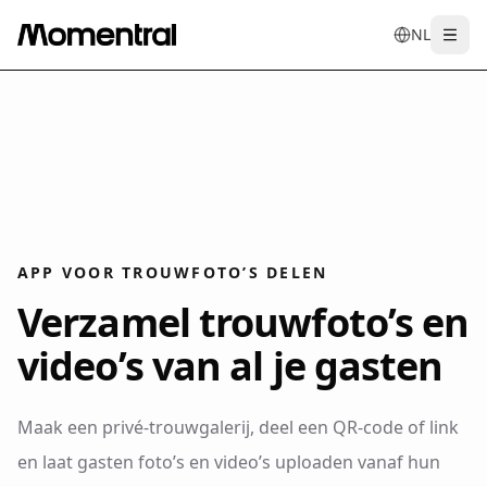
NL
Togg
en
tr
de
es
it
f
APP VOOR TROUWFOTO’S DELEN
Verzamel trouwfoto’s en
video’s van al je gasten
Maak een privé-trouwgalerij, deel een QR-code of link
en laat gasten foto’s en video’s uploaden vanaf hun