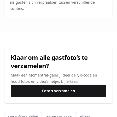
als gasten zich verplaatsen tussen verschillende
locaties.
Klaar om alle gastfoto’s te
verzamelen?
Maak een Momentral-galerij, deel de QR-code en
houd foto’s en video’s netjes bij elkaar.
Foto’s verzamelen
Trouwfoto’s delen
Trouw QR-code
Prijzen