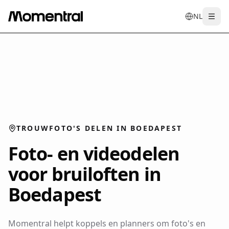
NL
Togg
en
tr
de
es
it
f
TROUWFOTO'S DELEN IN BOEDAPEST
Foto- en videodelen
voor bruiloften in
Boedapest
Momentral helpt koppels en planners om foto's en