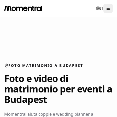
IT
Togg
en
tr
de
es
it
FOTO MATRIMONIO A BUDAPEST
Foto e video di
matrimonio per eventi a
Budapest
Momentral aiuta coppie e wedding planner a