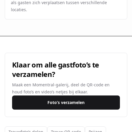
als gasten zich verplaatsen tussen verschillende
locaties.
Klaar om alle gastfoto’s te
verzamelen?
Maak een Momentral-galerij, deel de QR-code en
houd foto’s en video’s netjes bij elkaar.
Foto’s verzamelen
Trouwfoto’s delen
Trouw QR-code
Prijzen