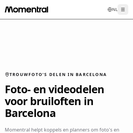
NL
Togg
en
tr
de
es
it
f
TROUWFOTO'S DELEN IN BARCELONA
Foto- en videodelen
voor bruiloften in
Barcelona
Momentral helpt koppels en planners om foto's en