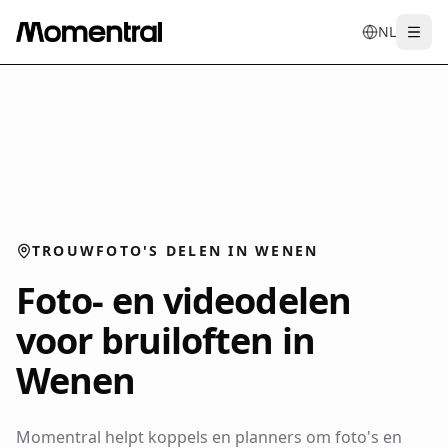
NL
Togg
en
tr
de
es
it
f
TROUWFOTO'S DELEN IN WENEN
Foto- en videodelen
voor bruiloften in
Wenen
Momentral helpt koppels en planners om foto's en