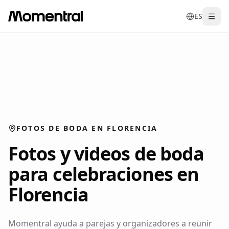
ES
Togg
en
tr
de
es
it
f
FOTOS DE BODA EN FLORENCIA
Fotos y videos de boda
para celebraciones en
Florencia
Momentral ayuda a parejas y organizadores a reunir