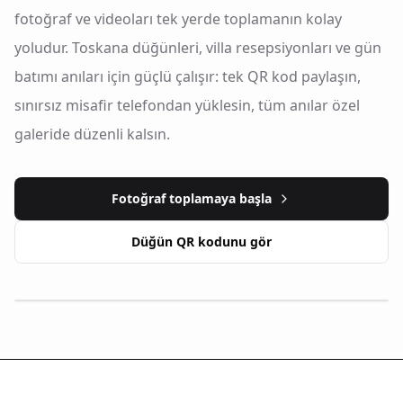
fotoğraf ve videoları tek yerde toplamanın kolay
yoludur. Toskana düğünleri, villa resepsiyonları ve gün
batımı anıları için güçlü çalışır: tek QR kod paylaşın,
sınırsız misafir telefondan yüklesin, tüm anılar özel
galeride düzenli kalsın.
Fotoğraf toplamaya başla
Düğün QR kodunu gör