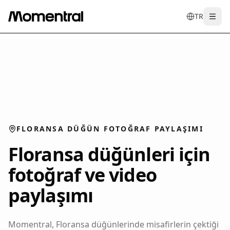
TR
Togg
en
tr
de
es
it
f
FLORANSA DÜĞÜN FOTOĞRAF PAYLAŞIMI
Floransa düğünleri için
fotoğraf ve video
paylaşımı
Momentral, Floransa düğünlerinde misafirlerin çektiği