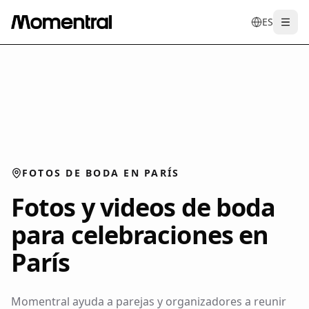
ES
Togg
en
tr
de
es
it
f
FOTOS DE BODA EN PARÍS
Fotos y videos de boda
para celebraciones en
París
Momentral ayuda a parejas y organizadores a reunir