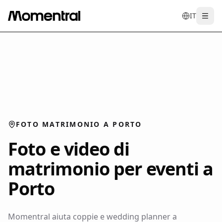
IT
Togg
en
tr
de
es
it
FOTO MATRIMONIO A PORTO
Foto e video di
matrimonio per eventi a
Porto
Momentral aiuta coppie e wedding planner a