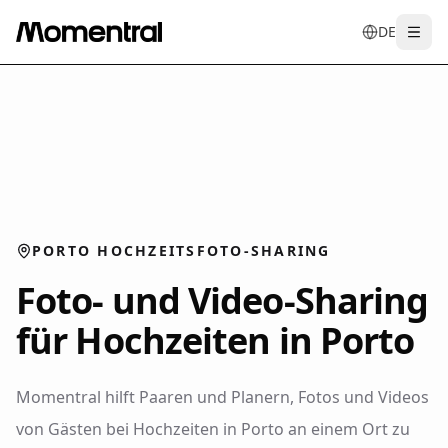
DE
Togg
en
tr
de
es
it
f
PORTO HOCHZEITSFOTO-SHARING
Foto- und Video-Sharing
für Hochzeiten in Porto
Momentral hilft Paaren und Planern, Fotos und Videos
von Gästen bei Hochzeiten in Porto an einem Ort zu