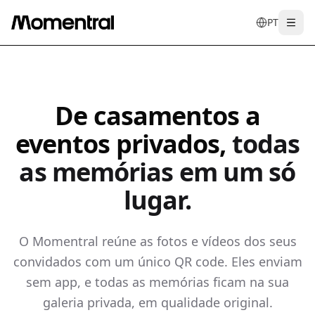
PT
Togg
en
tr
de
es
it
f
De casamentos a
eventos privados,
todas
as memórias em um só
lugar.
O Momentral reúne as fotos e vídeos dos seus
convidados com um único QR code. Eles enviam
sem app, e todas as memórias ficam na sua
galeria privada, em qualidade original.