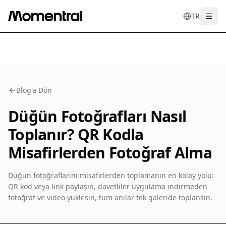
TR
Togg
en
tr
de
es
it
f
Blog'a Dön
Düğün Fotoğrafları Nasıl
Toplanır? QR Kodla
Misafirlerden Fotoğraf Alma
Düğün fotoğraflarını misafirlerden toplamanın en kolay yolu:
QR kod veya link paylaşın, davetliler uygulama indirmeden
fotoğraf ve video yüklesin, tüm anılar tek galeride toplansın.