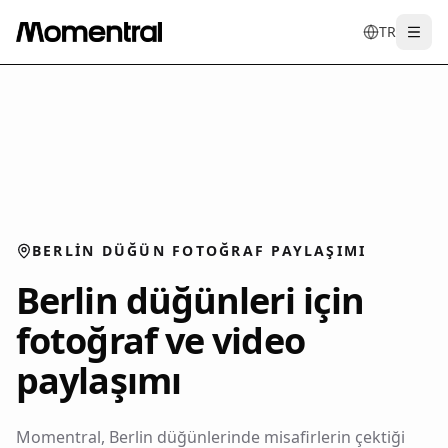
TR
Togg
en
tr
de
es
it
f
BERLIN DÜĞÜN FOTOĞRAF PAYLAŞIMI
Berlin düğünleri için
fotoğraf ve video
paylaşımı
Momentral, Berlin düğünlerinde misafirlerin çektiği