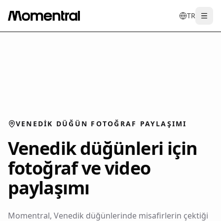
TR
Togg
en
tr
de
es
it
f
VENEDIK DÜĞÜN FOTOĞRAF PAYLAŞIMI
Venedik düğünleri için
fotoğraf ve video
paylaşımı
Momentral, Venedik düğünlerinde misafirlerin çektiği