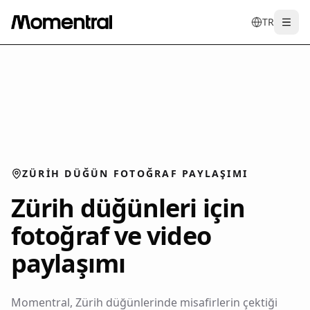
TR
Togg
en
tr
de
es
it
f
ZÜRIH DÜĞÜN FOTOĞRAF PAYLAŞIMI
Zürih düğünleri için
fotoğraf ve video
paylaşımı
Momentral, Zürih düğünlerinde misafirlerin çektiği