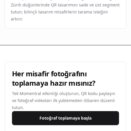
Zürih düğünlerinde QR tasarımını sade ve üst segment
tutun; bilinçli tasarım misafirlerin tarama isteğini
artırır.
Her misafir fotoğrafını
toplamaya hazır mısınız?
Tek Momentral etkinliği oluşturun, QR kodu paylaşın
ve fotoğraf-videoları ilk yüklemeden itibaren düzenli
tutun.
Fotoğraf toplamaya başla