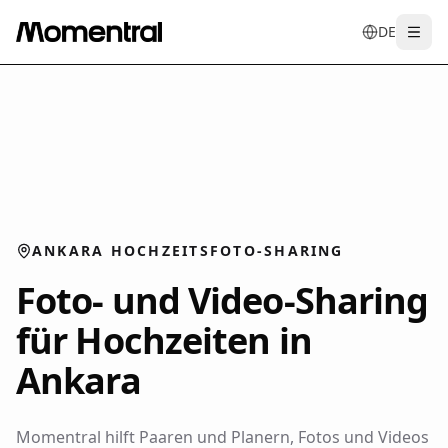
DE
Togg
en
tr
de
es
it
f
ANKARA HOCHZEITSFOTO-SHARING
Foto- und Video-Sharing
für Hochzeiten in
Ankara
Momentral hilft Paaren und Planern, Fotos und Videos