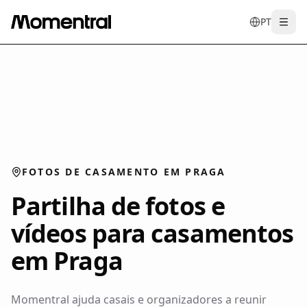
PT
Togg
en
tr
de
es
it
f
FOTOS DE CASAMENTO EM PRAGA
Partilha de fotos e
vídeos para casamentos
em Praga
Momentral ajuda casais e organizadores a reunir