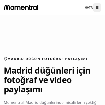
TR
Togg
en
tr
de
es
it
f
MADRID DÜĞÜN FOTOĞRAF PAYLAŞIMI
Madrid düğünleri için
fotoğraf ve video
paylaşımı
Momentral, Madrid düğünlerinde misafirlerin çektiği