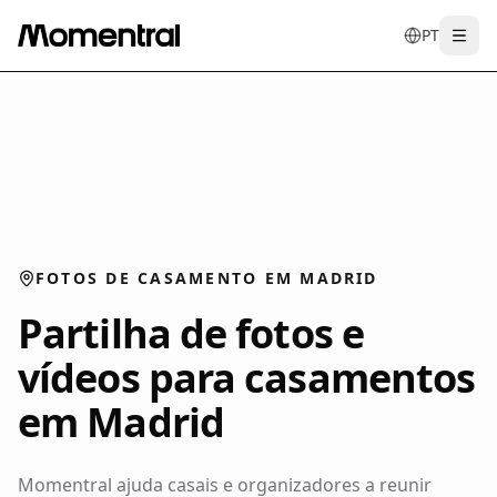
PT
Togg
en
tr
de
es
it
f
FOTOS DE CASAMENTO EM MADRID
Partilha de fotos e
vídeos para casamentos
em Madrid
Momentral ajuda casais e organizadores a reunir